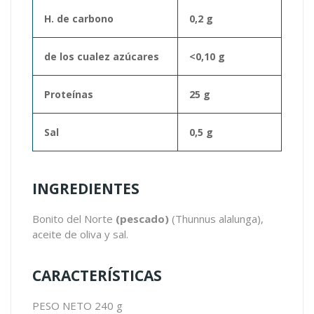
H. de carbono
0,2 g
de los cualez azúcares
<0,10 g
Proteínas
25 g
Sal
0,5 g
INGREDIENTES
Bonito del Norte
(pescado)
(Thunnus alalunga)
,
aceite de oliva y sal.
CARACTERÍSTICAS
PESO NETO 240 g