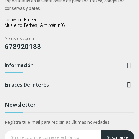
Especialistas en la venta online de pescado fresco, congelado,
conservas y patés.
Lonxa de Burela
Muelle do Berbés, Almacén nº6
Necesitas ayuda
678920183

Información

Enlaces De Interés
Newsletter
Regístra tu e-mail para recibir las últimas novedades.
Suscribirse